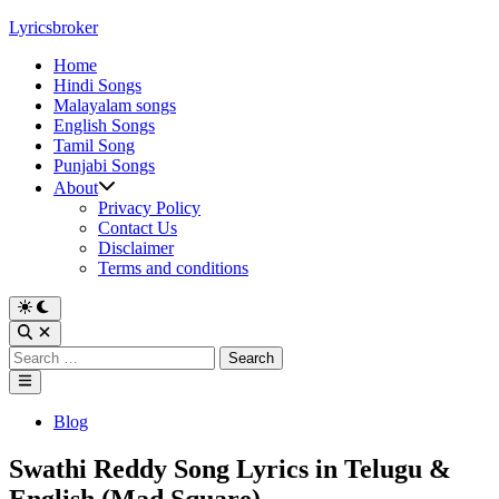
Skip
Lyricsbroker
to
Home
content
Hindi Songs
Malayalam songs
English Songs
Tamil Song
Punjabi Songs
About
Privacy Policy
Contact Us
Disclaimer
Terms and conditions
Switch
to
Open
dark
Search
Search
mode
for:
Main
Menu
Posted
Blog
in
Swathi Reddy Song Lyrics in Telugu &
English (Mad Square)