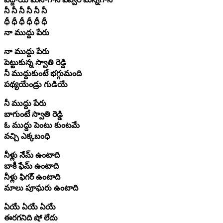
నీ నీ నీ నీ నీ నీ
ధీ ధీ ధీ ధీ ధీ ధీ
నా ముద్దు పేరు
నా ముద్దు పేరు
పెట్టుకున్న స్వాతి రెడ్డి
నీ ముద్దుకుంటే భగ్గుమంది
పథ్యయేండ్రు గుడియే
నీ ముద్దు పేరు
బాగుంటే స్వాతి రెడ్డి
ఓ ముద్దు పెంటు కుంటమే
వచ్చి ఎక్కబంధి
నీళ్లు నేమ్ ఉంటాది
బాకీ ఫేమ్ ఉంటాది
నీళ్లు ఫిగర్ ఉంటాది
మాలు పూఘరు ఉంటాది
ఏయే ఏయే ఏయే
ఈరగనిది షో లేదు