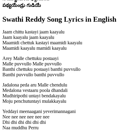
పథ్యయేండ్రు గుడియే
Swathi Reddy Song Lyrics in English
Jaam chittu kastayi jaam kaayalu
Jaam kaayalu jaam kaayalu
Maamidi chettuk kastayi maamidi kaayalu
Maamidi kaayalu mamidi kaayalu
Arey Malle chettuku postaayi
Malle puvvullo Malle puvvullo
Banthi chettuku postaayi banthi puvvullo
Banthi puvvullo banthi puvvullo
Jadalona peda aru Malle chendulu
Medalona vestaaru poola dhandali
Mudhiripothi untayi bendakayalu
Moju penchutuntayi mulakkayalu
Yeddayi meenaagani yeverimannagani
Nee nee nee nee nee nee
Dhi dhi dhi dhi dhi dhi
Naa muddhu Perru