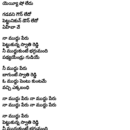
యెయ్యీ షో లేదు
గడవని గౌన్ లేదో
పెట్టునికున్ డౌన్ లేదో
ఏహ్‌వా వే
నా ముద్దు పేరు
పెట్టుకున్న స్వాతి రెడ్డి
నీ ముద్దుకుంటే భగ్గుమంది
పథ్యయేండ్రు గుడియే
నీ ముద్దు పేరు
బాగుంటే స్వాతి రెడ్డి
ఓ ముద్దు పెంటు కుంటమే
వచ్చి ఎక్కబంధి
నా ముద్దు పేరు నా ముద్దు పేరు
నా ముద్దు పేరు నా ముద్దు పేరు
నా ముద్దు పేరు
పెట్టుకున్న స్వాతి రెడ్డి
నీ ముద్దుకుంటే భగ్గుమంది