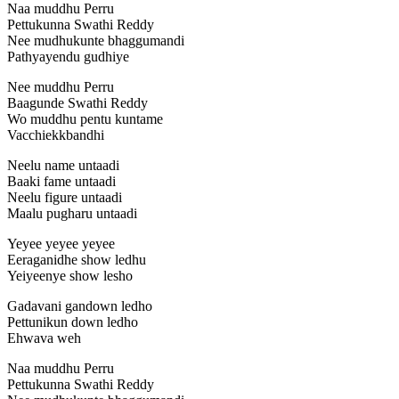
Naa muddhu Perru
Pettukunna Swathi Reddy
Nee mudhukunte bhaggumandi
Pathyayendu gudhiye
Nee muddhu Perru
Baagunde Swathi Reddy
Wo muddhu pentu kuntame
Vacchiekkbandhi
Neelu name untaadi
Baaki fame untaadi
Neelu figure untaadi
Maalu pugharu untaadi
Yeyee yeyee yeyee
Eeraganidhe show ledhu
Yeiyeenye show lesho
Gadavani gandown ledho
Pettunikun down ledho
Ehwava weh
Naa muddhu Perru
Pettukunna Swathi Reddy