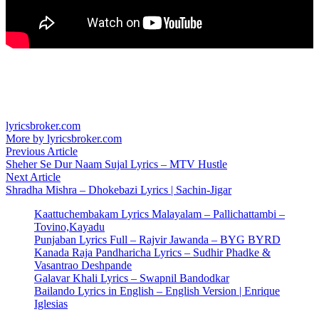
lyricsbroker.com
More by lyricsbroker.com
Post
Previous
Previous Article
article:
Sheher Se Dur Naam Sujal Lyrics – MTV Hustle
navigation
Next
Next Article
article:
Shradha Mishra – Dhokebazi Lyrics | Sachin-Jigar
Kaattuchembakam Lyrics Malayalam – Pallichattambi –
Tovino,Kayadu
Punjaban Lyrics Full – Rajvir Jawanda – BYG BYRD
Kanada Raja Pandharicha Lyrics – Sudhir Phadke &
Vasantrao Deshpande
Galavar Khali Lyrics – Swapnil Bandodkar
Bailando Lyrics in English – English Version | Enrique
Iglesias