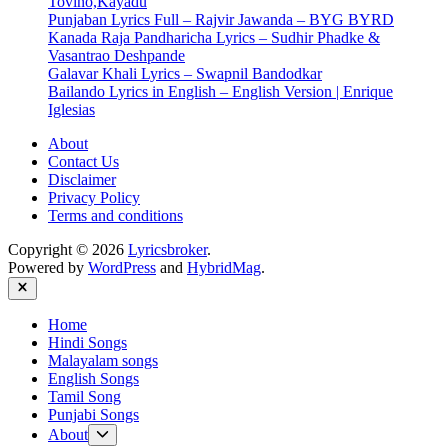
Tovino,Kayadu
Punjaban Lyrics Full – Rajvir Jawanda – BYG BYRD
Kanada Raja Pandharicha Lyrics – Sudhir Phadke &
Vasantrao Deshpande
Galavar Khali Lyrics – Swapnil Bandodkar
Bailando Lyrics in English – English Version | Enrique
Iglesias
About
Contact Us
Disclaimer
Privacy Policy
Terms and conditions
Copyright © 2026
Lyricsbroker
.
Powered by
WordPress
and
HybridMag
.
Close
Home
Hindi Songs
Malayalam songs
English Songs
Tamil Song
Punjabi Songs
Show
About