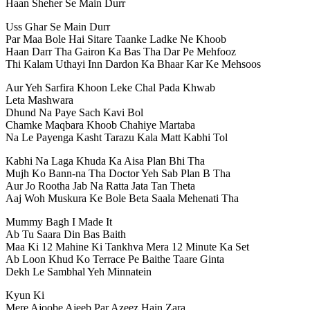
Haan Sheher Se Main Durr
Uss Ghar Se Main Durr
Par Maa Bole Hai Sitare Taanke Ladke Ne Khoob
Haan Darr Tha Gairon Ka Bas Tha Dar Pe Mehfooz
Thi Kalam Uthayi Inn Dardon Ka Bhaar Kar Ke Mehsoos
Aur Yeh Sarfira Khoon Leke Chal Pada Khwab
Leta Mashwara
Dhund Na Paye Sach Kavi Bol
Chamke Maqbara Khoob Chahiye Martaba
Na Le Payenga Kasht Tarazu Kala Matt Kabhi Tol
Kabhi Na Laga Khuda Ka Aisa Plan Bhi Tha
Mujh Ko Bann-na Tha Doctor Yeh Sab Plan B Tha
Aur Jo Rootha Jab Na Ratta Jata Tan Theta
Aaj Woh Muskura Ke Bole Beta Saala Mehenati Tha
Mummy Bagh I Made It
Ab Tu Saara Din Bas Baith
Maa Ki 12 Mahine Ki Tankhva Mera 12 Minute Ka Set
Ab Loon Khud Ko Terrace Pe Baithe Taare Ginta
Dekh Le Sambhal Yeh Minnatein
Kyun Ki
Mere Ajoobe Ajeeb Par Azeez Hain Zara