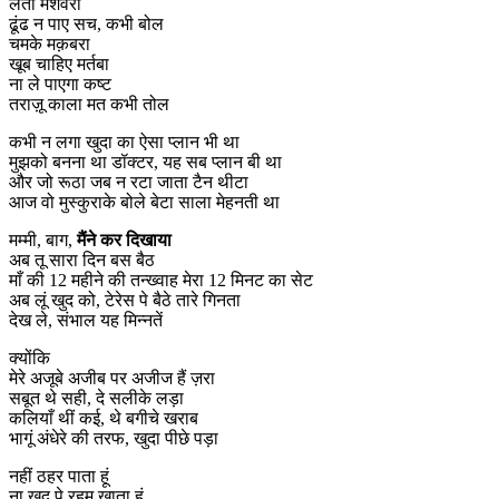
लेता मशवरा
ढूंढ न पाए सच, कभी बोल
चमके मक़बरा
खूब चाहिए मर्तबा
ना ले पाएगा कष्ट
तराज़ू काला मत कभी तोल
कभी न लगा खुदा का ऐसा प्लान भी था
मुझको बनना था डॉक्टर, यह सब प्लान बी था
और जो रूठा जब न रटा जाता टैन थीटा
आज वो मुस्कुराके बोले बेटा साला मेहनती था
मम्मी, बाग,
मैंने कर दिखाया
अब तू सारा दिन बस बैठ
माँ की 12 महीने की तन्ख्वाह मेरा 12 मिनट का सेट
अब लूं खुद को, टेरेस पे बैठे तारे गिनता
देख ले, संभाल यह मिन्नतें
क्योंकि
मेरे अजूबे अजीब पर अजीज हैं ज़रा
सबूत थे सही, दे सलीके लड़ा
कलियाँ थीं कई, थे बगीचे खराब
भागूं अंधेरे की तरफ, खुदा पीछे पड़ा
नहीं ठहर पाता हूं
ना खुद पे रहम खाता हूं