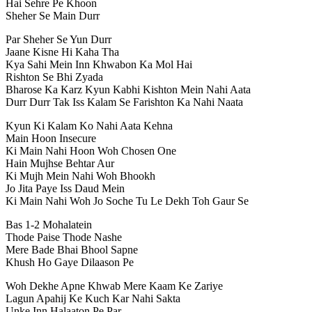
Hai Sehre Pe Khoon
Sheher Se Main Durr
Par Sheher Se Yun Durr
Jaane Kisne Hi Kaha Tha
Kya Sahi Mein Inn Khwabon Ka Mol Hai
Rishton Se Bhi Zyada
Bharose Ka Karz Kyun Kabhi Kishton Mein Nahi Aata
Durr Durr Tak Iss Kalam Se Farishton Ka Nahi Naata
Kyun Ki Kalam Ko Nahi Aata Kehna
Main Hoon Insecure
Ki Main Nahi Hoon Woh Chosen One
Hain Mujhse Behtar Aur
Ki Mujh Mein Nahi Woh Bhookh
Jo Jita Paye Iss Daud Mein
Ki Main Nahi Woh Jo Soche Tu Le Dekh Toh Gaur Se
Bas 1-2 Mohalatein
Thode Paise Thode Nashe
Mere Bade Bhai Bhool Sapne
Khush Ho Gaye Dilaason Pe
Woh Dekhe Apne Khwab Mere Kaam Ke Zariye
Lagun Apahij Ke Kuch Kar Nahi Sakta
Unke Inn Halaaton Pe Par