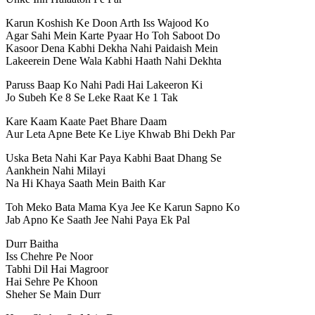
Karun Koshish Ke Doon Arth Iss Wajood Ko
Agar Sahi Mein Karte Pyaar Ho Toh Saboot Do
Kasoor Dena Kabhi Dekha Nahi Paidaish Mein
Lakeerein Dene Wala Kabhi Haath Nahi Dekhta
Paruss Baap Ko Nahi Padi Hai Lakeeron Ki
Jo Subeh Ke 8 Se Leke Raat Ke 1 Tak
Kare Kaam Kaate Paet Bhare Daam
Aur Leta Apne Bete Ke Liye Khwab Bhi Dekh Par
Uska Beta Nahi Kar Paya Kabhi Baat Dhang Se
Aankhein Nahi Milayi
Na Hi Khaya Saath Mein Baith Kar
Toh Meko Bata Mama Kya Jee Ke Karun Sapno Ko
Jab Apno Ke Saath Jee Nahi Paya Ek Pal
Durr Baitha
Iss Chehre Pe Noor
Tabhi Dil Hai Magroor
Hai Sehre Pe Khoon
Sheher Se Main Durr