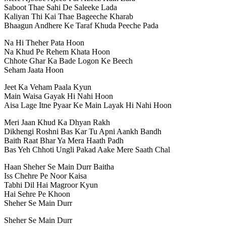
Saboot Thae Sahi De Saleeke Lada
Kaliyan Thi Kai Thae Bageeche Kharab
Bhaagun Andhere Ke Taraf Khuda Peeche Pada
Na Hi Theher Pata Hoon
Na Khud Pe Rehem Khata Hoon
Chhote Ghar Ka Bade Logon Ke Beech
Seham Jaata Hoon
Jeet Ka Veham Paala Kyun
Main Waisa Gayak Hi Nahi Hoon
Aisa Lage Itne Pyaar Ke Main Layak Hi Nahi Hoon
Meri Jaan Khud Ka Dhyan Rakh
Dikhengi Roshni Bas Kar Tu Apni Aankh Bandh
Baith Raat Bhar Ya Mera Haath Padh
Bas Yeh Chhoti Ungli Pakad Aake Mere Saath Chal
Haan Sheher Se Main Durr Baitha
Iss Chehre Pe Noor Kaisa
Tabhi Dil Hai Magroor Kyun
Hai Sehre Pe Khoon
Sheher Se Main Durr
Sheher Se Main Durr