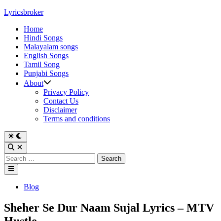
Skip
Lyricsbroker
to
Home
content
Hindi Songs
Malayalam songs
English Songs
Tamil Song
Punjabi Songs
About
Privacy Policy
Contact Us
Disclaimer
Terms and conditions
Switch
to
Open
dark
Search
Search
mode
for:
Main
Menu
Posted
Blog
in
Sheher Se Dur Naam Sujal Lyrics – MTV
Hustle