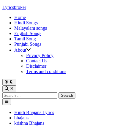
Skip
Lyricsbroker
to
Home
content
Hindi Songs
Malayalam songs
English Songs
Tamil Song
Punjabi Songs
About
Privacy Policy
Contact Us
Disclaimer
Terms and conditions
Switch
to
Open
dark
Search
Search
mode
for:
Main
Menu
Posted
Hindi Bhajans Lyrics
in
bhajans
krishna Bhajans