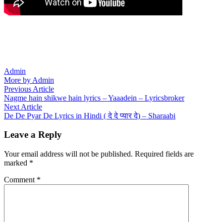
Admin
More by Admin
Post
Previous
Previous Article
article:
Nagme hain shikwe hain lyrics – Yaaadein – Lyricsbroker
navigation
Next
Next Article
article:
De De Pyar De Lyrics in Hindi ( दे दे प्यार दे) – Sharaabi
Leave a Reply
Your email address will not be published.
Required fields are
marked
*
Comment
*