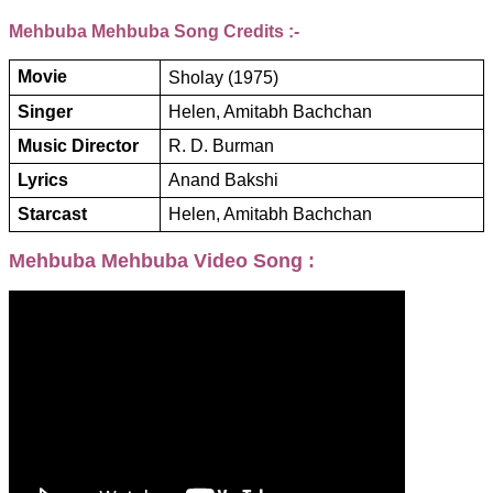
Mehbuba Mehbuba Song Credits :-
Movie
Sholay (1975)
Singer
Helen, Amitabh Bachchan
Music
Director
R. D. Burman
Lyrics
Anand Bakshi
Starcast
Helen, Amitabh Bachchan
Mehbuba Mehbuba Video Song :