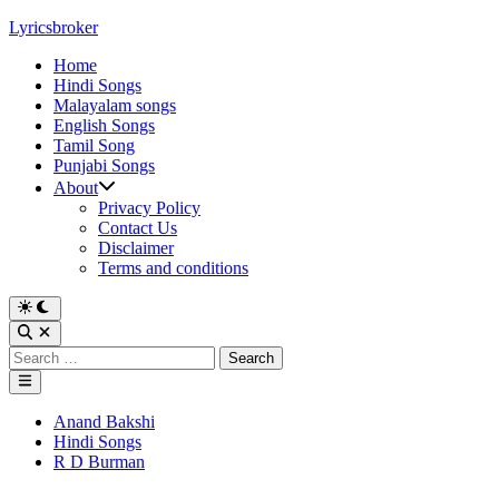
Skip
Lyricsbroker
to
Home
content
Hindi Songs
Malayalam songs
English Songs
Tamil Song
Punjabi Songs
About
Privacy Policy
Contact Us
Disclaimer
Terms and conditions
Switch
to
Open
dark
Search
Search
mode
for:
Main
Menu
Posted
Anand Bakshi
in
Hindi Songs
R D Burman