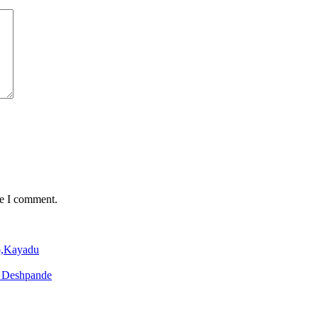
me I comment.
o,Kayadu
o Deshpande