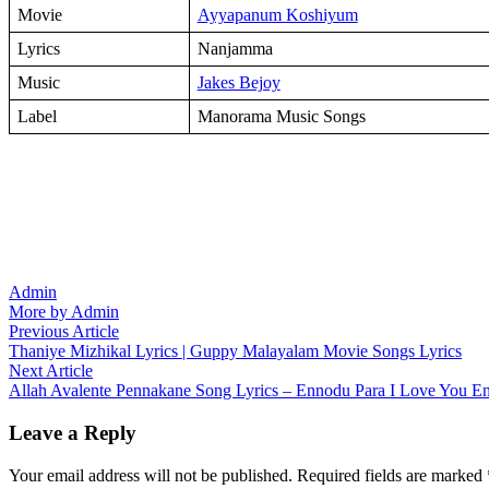
Movie
Ayyapanum Koshiyum
Lyrics
Nanjamma
Music
Jakes Bejoy
Label
Manorama Music Songs
Admin
More by Admin
Post
Previous
Previous Article
article:
Thaniye Mizhikal Lyrics | Guppy Malayalam Movie Songs Lyrics
navigation
Next
Next Article
article:
Allah Avalente Pennakane Song Lyrics – Ennodu Para I Love You E
Leave a Reply
Your email address will not be published.
Required fields are marked