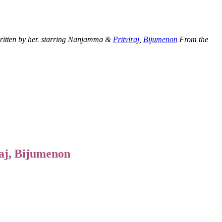
ritten by her. starring
Nanjamma &
Pritviraj
,
Bijumenon
From the
raj, Bijumenon