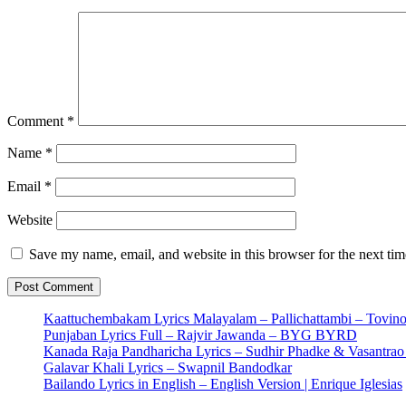
Comment
*
Name
*
Email
*
Website
Save my name, email, and website in this browser for the next ti
Kaattuchembakam Lyrics Malayalam – Pallichattambi – Tovin
Punjaban Lyrics Full – Rajvir Jawanda – BYG BYRD
Kanada Raja Pandharicha Lyrics – Sudhir Phadke & Vasantra
Galavar Khali Lyrics – Swapnil Bandodkar
Bailando Lyrics in English – English Version | Enrique Iglesias