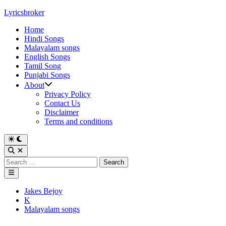
Skip
Lyricsbroker
to
Home
content
Hindi Songs
Malayalam songs
English Songs
Tamil Song
Punjabi Songs
About
Privacy Policy
Contact Us
Disclaimer
Terms and conditions
Switch
to
Open
dark
Search
Search
mode
for:
Main
Menu
Posted
Jakes Bejoy
in
K
Malayalam songs