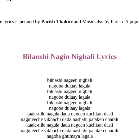
he lyrics is penned by
Parish Thakur
and Music also by Parish. A pop
Bilanshi Nagin Nighali Lyrics
bilnashi nageen nighali
nagoba dulaay lagala
bilnashi nageen nighali
nagoba dulaay lagala
bilnashi nageen nighali
nagoba dulaay lagala
kaale-nile nagala dada nageen kachkan dasli
nagineeche vikhachi dada nashahi pataken charali
kaale-nile nagala dada nageen kachkan dasli
nagineeche vikhachi dada nashahi pataken charali
nagoba ghumaya lagala