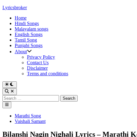
Skip
Lyricsbroker
to
Home
content
Hindi Songs
Malayalam songs
English Songs
Tamil Song
Punjabi Songs
About
Privacy Policy
Contact Us
Disclaimer
Terms and conditions
Switch
to
Open
dark
Search
Search
mode
for:
Main
Menu
Posted
Marathi Song
in
Vaishali Samant
Bilanshi Nagin Nighali Lyrics – Marathi K