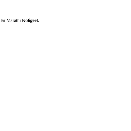
ular Marathi
Koligeet
.