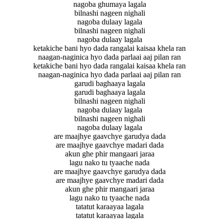
nagoba ghumaya lagala
bilnashi nageen nighali
nagoba dulaay lagala
bilnashi nageen nighali
nagoba dulaay lagala
ketakiche bani hyo dada rangalai kaisaa khela ran
naagan-naginica hyo dada parlaai aaj pilan ran
ketakiche bani hyo dada rangalai kaisaa khela ran
naagan-naginica hyo dada parlaai aaj pilan ran
garudi baghaaya lagala
garudi baghaaya lagala
bilnashi nageen nighali
nagoba dulaay lagala
bilnashi nageen nighali
nagoba dulaay lagala
are maajhye gaavchye garudya dada
are maajhye gaavchye madari dada
akun ghe phir mangaari jaraa
lagu nako tu tyaache nada
are maajhye gaavchye garudya dada
are maajhye gaavchye madari dada
akun ghe phir mangaari jaraa
lagu nako tu tyaache nada
tatatut karaayaa lagala
tatatut karaayaa lagala