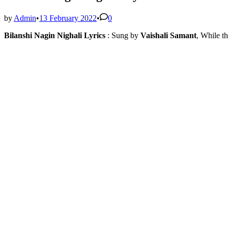
by
Admin
•
13 February 2022
•
0
Bilanshi Nagin Nighali Lyrics
: Sung by
Vaishali Samant
, While t