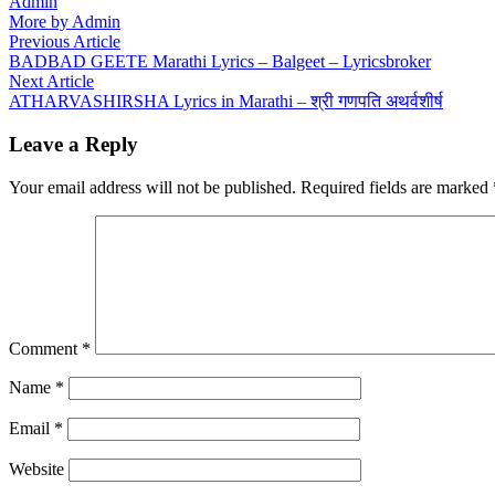
Admin
More by Admin
Post
Previous
Previous Article
article:
BADBAD GEETE Marathi Lyrics – Balgeet – Lyricsbroker
navigation
Next
Next Article
article:
ATHARVASHIRSHA Lyrics in Marathi – श्री गणपति अथर्वशीर्ष
Leave a Reply
Your email address will not be published.
Required fields are marked
Comment
*
Name
*
Email
*
Website