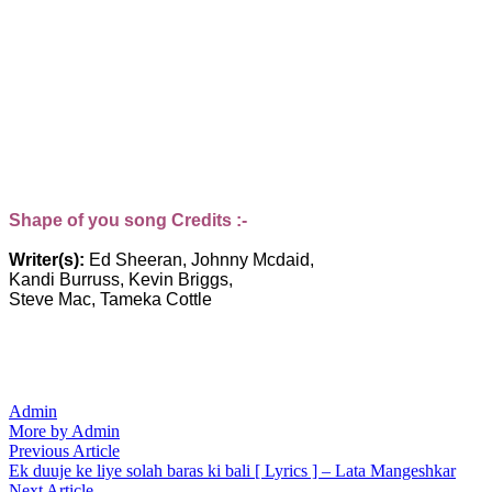
Shape of you song Credits :-
Writer(s):
Ed Sheeran, Johnny Mcdaid,
Kandi Burruss, Kevin Briggs,
Steve Mac, Tameka Cottle
Admin
More by Admin
Post
Previous
Previous Article
article:
Ek duuje ke liye solah baras ki bali [ Lyrics ] – Lata Mangeshkar
navigation
Next
Next Article