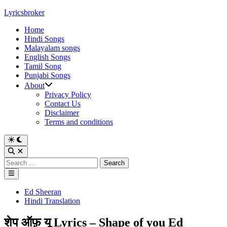
Skip
Lyricsbroker
to
Home
content
Hindi Songs
Malayalam songs
English Songs
Tamil Song
Punjabi Songs
About
Privacy Policy
Contact Us
Disclaimer
Terms and conditions
Switch
to
Open
dark
Search
Search
mode
for:
Main
Menu
Posted
Ed Sheeran
in
Hindi Translation
शेप ऑफ़ यू Lyrics – Shape of you Ed