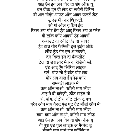
आइ ऍम इन लव विद दा शेप ऑफ यू
वन वीक इन वी लेट दा स्टोरी बिगिन
वी आर गोइंग आउट ऑन आवर फर्स्ट डेट
यू एंड मी आर थ्रिफ्टी,
सो गो ऑल यू कैन ईट
फिल अप योर बैग एंड आई फिल अप अ प्लेट
वी टॉक फॉर आवर्स एंड आवर्स
अबाउट दा स्वीट एंड दा सावर
एंड हाउ योर फैमिली इज़ डूइंग ओके
लीव एंड गेट इन अ टॅक्सी,
देन किस इन दा बैकसीट
टेल दा ड्राइवर मेक दा रेडियो प्ले,
एंड आइ ऍम सिंगिंग लाइक
गर्ल, योउ नो ई वांट योर लव
योर लव वाज़ हैंडमेड फॉर
समबडी लाइक मी
कम ऑन नाओ, फॉलो माय लीड
आइ मे बी क्रेज़ी, डोंट माइंड मी
से, बॉय, लेट’स नॉट टॉक टू मच
ग्रैब ऑन माय वेस्ट एंड पुट दैट बॉडी ऑन मी
कम ऑन नाओ, फॉलो माय लीड
कम, कम ऑन नाओ, फॉलो माय लीड
आइ ऍम इन लव विद दा शेप ऑफ यू
वी पुश एंड पुल लाइक अ मैग्नेट डू
ऑल्दो माय हार्ट इज़ फॉलिंग टू