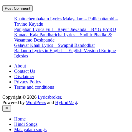
Kaattuchembakam Lyrics Malayalam – Pallichattambi –
Tovino,Kayadu
Punjaban Lyrics Full – Rajvir Jawanda – BYG BYRD
Kanada Raja Pandharicha Lyrics – Sudhir Phadke &
Vasantrao Deshpande
Galavar Khali Lyrics – Swapnil Bandodkar
Bailando Lyrics in English – English Version | Enrique
Iglesias
About
Contact Us
Disclaimer
Privacy Policy
Terms and conditions
Copyright © 2026
Lyricsbroker
.
Powered by
WordPress
and
HybridMag
.
Close
Home
Hindi Songs
Malayalam songs